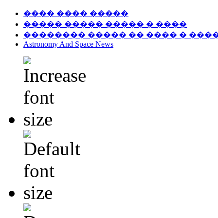
���� ���� �����
����� ����� ����� � ����
�������� ����� �� ���� � ���
Astronomy And Space News