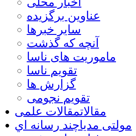
اخبار محلی
عناوین برگزیده
سایر خبرها
آنچه که گذشت
ماموریت های ناسا
تقویم ناسا
گزارش ها
تقویم نجومی
مقالات
مقالات علمی
مولتی مدیا
چند رسانه اي