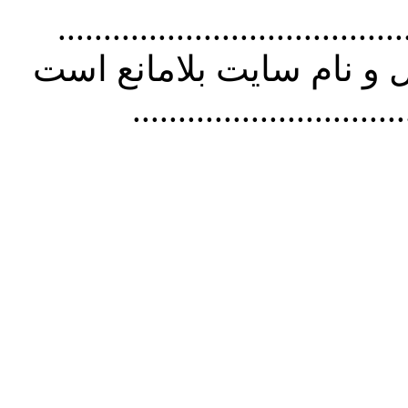
................................. استفاده از
و نام سايت بلامانع است
..............................