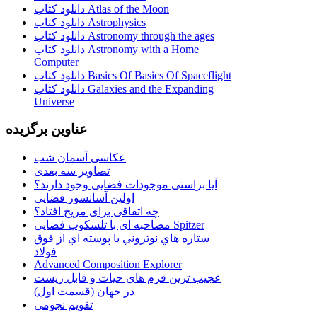
دانلود کتاب Atlas of the Moon
دانلود کتاب Astrophysics
دانلود کتاب Astronomy through the ages
دانلود کتاب Astronomy with a Home
Computer
دانلود کتاب Basics Of Basics Of Spaceflight
دانلود کتاب Galaxies and the Expanding
Universe
عناوین برگزیده
عکاسی آسمان شب
تصاویر سه بعدی
آیا براستی موجودات فضایی وجود دارند؟
اولین آسانسور فضایی
چه اتفاقی برای مریخ افتاد؟
مصاحبه ای با تلسکوپ فضایی Spitzer
ستاره هاي نوتروني با پوسته اي از فوق
فولاد
Advanced Composition Explorer
عجیب ترین فرم هاي حيات و قابل زيست
در جهان (قسمت اول)
تقویم نجومی