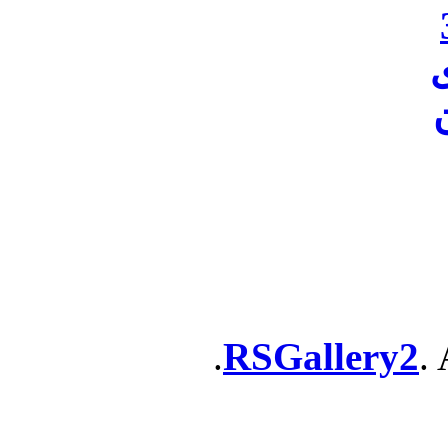
ن
RSGallery2
. 