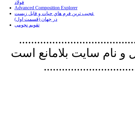
فولاد
Advanced Composition Explorer
عجیب ترین فرم هاي حيات و قابل زيست
در جهان (قسمت اول)
تقویم نجومی
................................. استفاده از
و نام سايت بلامانع است
..............................