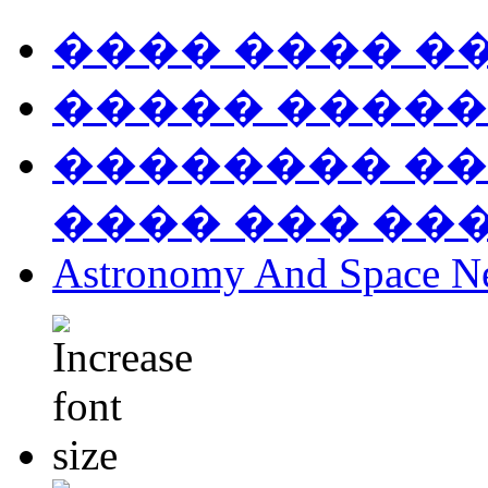
���� ���� �
����� �����
�������� ��
���� ��� ��
Astronomy And Space N