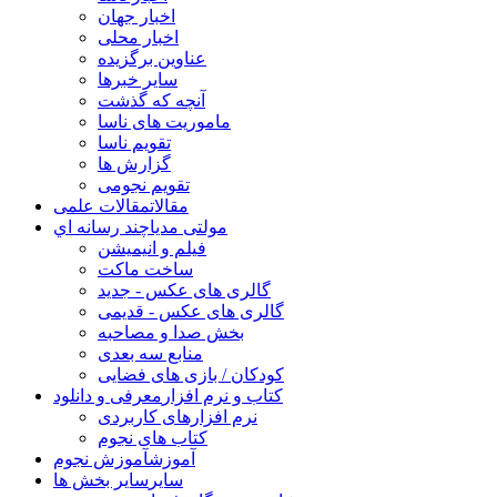
اخبار جهان
اخبار محلی
عناوین برگزیده
سایر خبرها
آنچه که گذشت
ماموریت های ناسا
تقویم ناسا
گزارش ها
تقویم نجومی
مقالات
مقالات علمی
مولتی مدیا
چند رسانه اي
فیلم و انیمیشن
ساخت ماکت
گالری های عکس - جدید
گالری های عکس - قدیمی
بخش صدا و مصاحبه
منابع سه بعدی
کودکان / بازی های فضایی
کتاب و نرم افزار
معرفی و دانلود
نرم افزارهای کاربردی
کتاب های نجوم
آموزش
آموزش نجوم
سایر
سایر بخش ها