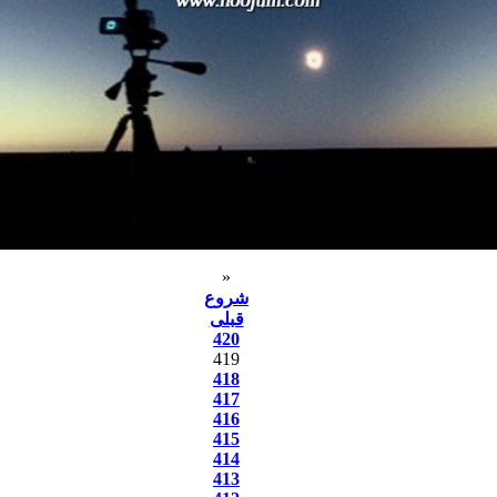
«
شروع
قبلی
420
419
418
417
416
415
414
413