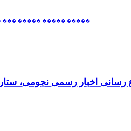
� ��� ����� ����� �����
اع رسانی اخبار رسمی نجومی، ستا