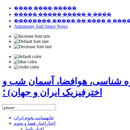
���� ���� �����
����� ����� ����� � ����
�������� ����� �� ���� � ���
Astronomy And Space News
ره شناسی، هوافضا، آسمان شب و
اخترفیزیک ایران و جهان) ؛
خانه
سایت نجوم ایران
اخبار
اخبار فضا و نجوم
اخبار ناسا