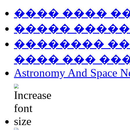
���� ���� �
����� �����
�������� ��
���� ��� ��
Astronomy And Space N