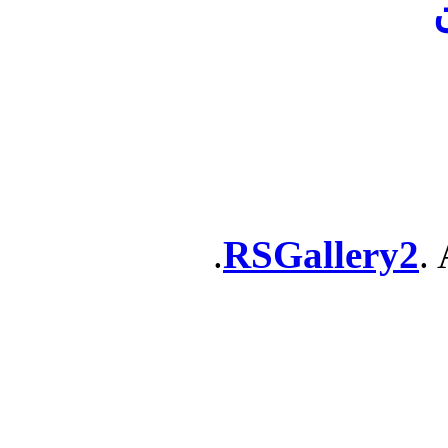
ن
RSGallery2
. 