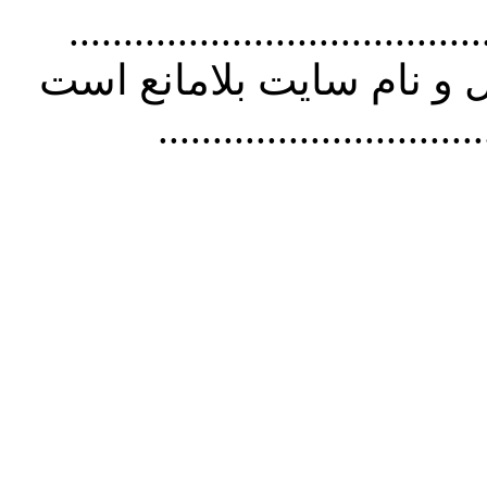
................................. استفاده از
و نام سايت بلامانع است
..............................