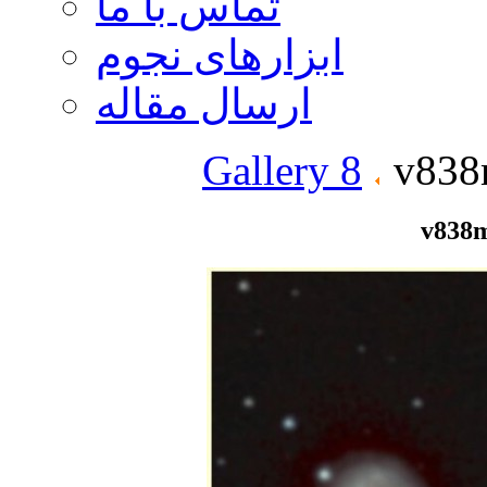
تماس با ما
ابزارهای نجوم
ارسال مقاله
Gallery 8
v838
v838m