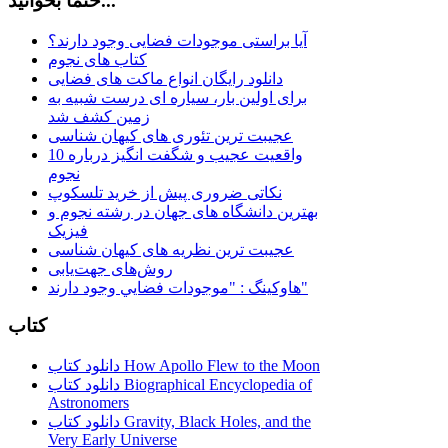
حتماً بخوانید...
آیا براستی موجودات فضایی وجود دارند؟
کتاب های نجوم
دانلود رایگان انواع ماکت های فضایی
برای اولین بار، سیاره ای درست شبیه به
زمین کشف شد
عجیبت ترین تئوری های کیهان شناسی
10 واقعیت عجیب و شگفت انگیز درباره
نجوم
نکاتی ضروری پیش از خرید تلسکوپ
بهترین دانشگاه های جهان در رشته نجوم و
فیزیک
عجیبت ترین نظریه های کیهان شناسی
روش‌های جهت‌یابی
هاوكينگ : "موجودات فضايي وجود دارند"
کتاب
دانلود کتاب How Apollo Flew to the Moon
دانلود کتاب Biographical Encyclopedia of
Astronomers
دانلود کتاب Gravity, Black Holes, and the
Very Early Universe