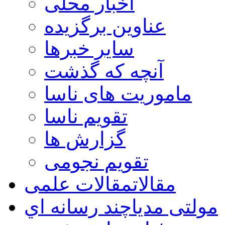
اخبار محلی
عناوین برگزیده
سایر خبرها
آنچه که گذشت
ماموریت های ناسا
تقویم ناسا
گزارش ها
تقویم نجومی
مقالات
مقالات علمی
مولتی مدیا
چند رسانه اي