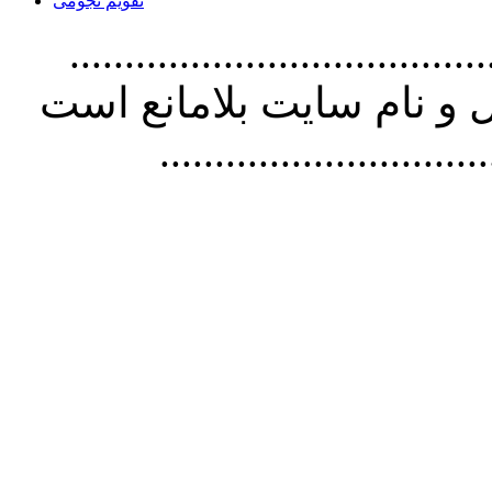
تقویم نجومی
................................. استفاده از
و نام سايت بلامانع است
..............................