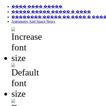
���� ���� �����
����� ����� ����� � ����
�������� ����� �� ���� � ���
Astronomy And Space News