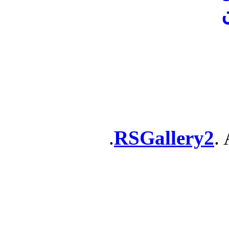
ن
RSGallery2
. 