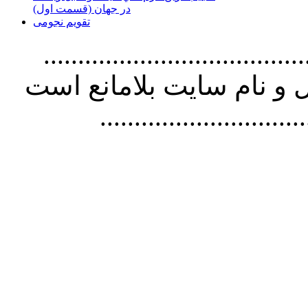
در جهان (قسمت اول)
تقویم نجومی
................................. استفاده از
و نام سايت بلامانع است
..............................