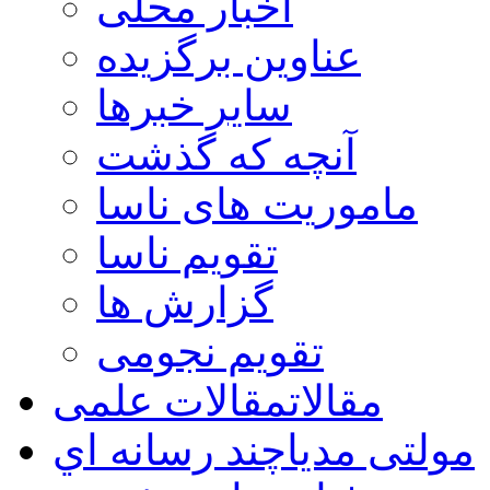
اخبار محلی
عناوین برگزیده
سایر خبرها
آنچه که گذشت
ماموریت های ناسا
تقویم ناسا
گزارش ها
تقویم نجومی
مقالات
مقالات علمی
مولتی مدیا
چند رسانه اي