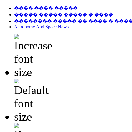
���� ���� �����
����� ����� ����� � ����
�������� ����� �� ���� � ���
Astronomy And Space News