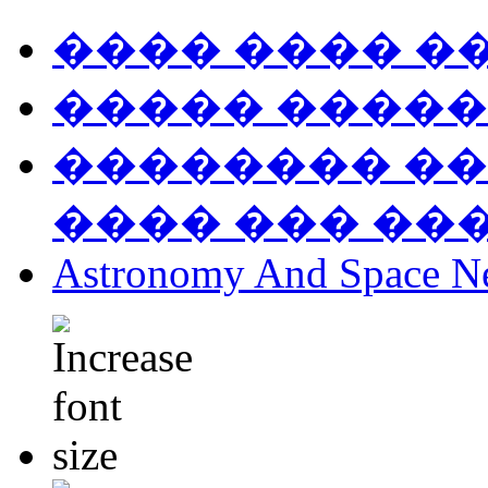
���� ���� �
����� �����
�������� ��
���� ��� ��
Astronomy And Space N