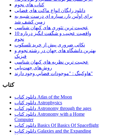
کتاب های نجوم
دانلود رایگان انواع ماکت های فضایی
برای اولین بار، سیاره ای درست شبیه به
زمین کشف شد
عجیبت ترین تئوری های کیهان شناسی
10 واقعیت عجیب و شگفت انگیز درباره
نجوم
نکاتی ضروری پیش از خرید تلسکوپ
بهترین دانشگاه های جهان در رشته نجوم و
فیزیک
عجیبت ترین نظریه های کیهان شناسی
روش‌های جهت‌یابی
هاوكينگ : "موجودات فضايي وجود دارند"
کتاب
دانلود کتاب Atlas of the Moon
دانلود کتاب Astrophysics
دانلود کتاب Astronomy through the ages
دانلود کتاب Astronomy with a Home
Computer
دانلود کتاب Basics Of Basics Of Spaceflight
دانلود کتاب Galaxies and the Expanding