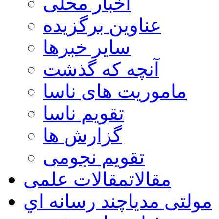
اخبار محلی
عناوین برگزیده
سایر خبرها
آنچه که گذشت
ماموریت های ناسا
تقویم ناسا
گزارش ها
تقویم نجومی
مقالات
مقالات علمی
مولتی مدیا
چند رسانه اي