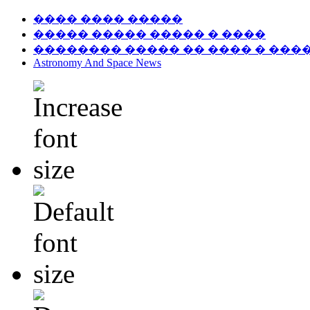
���� ���� �����
����� ����� ����� � ����
�������� ����� �� ���� � ���
Astronomy And Space News