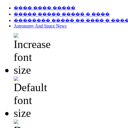
���� ���� �����
����� ����� ����� � ����
�������� ����� �� ���� � ���
Astronomy And Space News