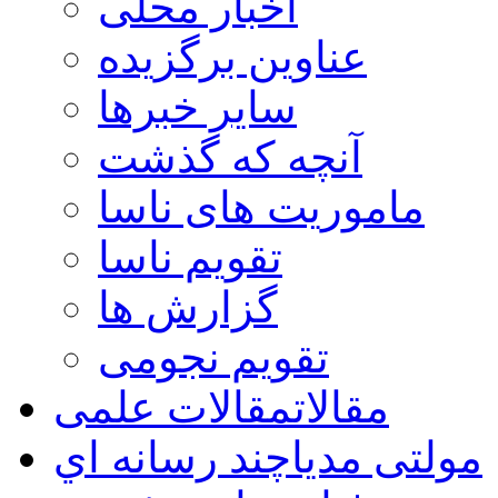
اخبار محلی
عناوین برگزیده
سایر خبرها
آنچه که گذشت
ماموریت های ناسا
تقویم ناسا
گزارش ها
تقویم نجومی
مقالات
مقالات علمی
مولتی مدیا
چند رسانه اي