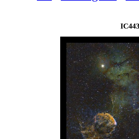
IC443