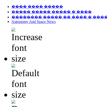
���� ���� �����
����� ����� ����� � ����
�������� ����� �� ���� � ���
Astronomy And Space News