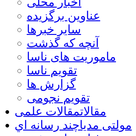
اخبار محلی
عناوین برگزیده
سایر خبرها
آنچه که گذشت
ماموریت های ناسا
تقویم ناسا
گزارش ها
تقویم نجومی
مقالات
مقالات علمی
مولتی مدیا
چند رسانه اي