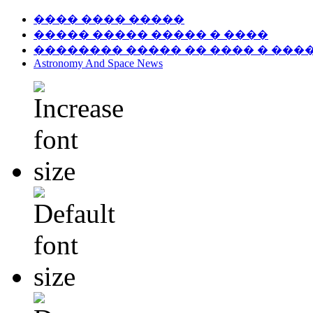
���� ���� �����
����� ����� ����� � ����
�������� ����� �� ���� � ���
Astronomy And Space News