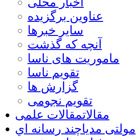
اخبار محلی
عناوین برگزیده
سایر خبرها
آنچه که گذشت
ماموریت های ناسا
تقویم ناسا
گزارش ها
تقویم نجومی
مقالات
مقالات علمی
مولتی مدیا
چند رسانه اي