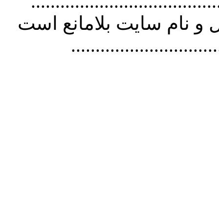
................................. استفاده از
و نام سايت بلامانع است
..............................