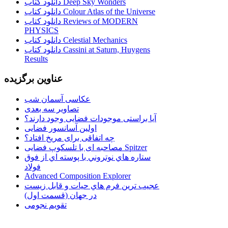
دانلود کتاب Deep Sky Wonders
دانلود کتاب Colour Atlas of the Universe
دانلود کتاب Reviews of MODERN
PHYSICS
دانلود کتاب Celestial Mechanics
دانلود کتاب Cassini at Saturn, Huygens
Results
عناوین برگزیده
عکاسی آسمان شب
تصاویر سه بعدی
آیا براستی موجودات فضایی وجود دارند؟
اولین آسانسور فضایی
چه اتفاقی برای مریخ افتاد؟
مصاحبه ای با تلسکوپ فضایی Spitzer
ستاره هاي نوتروني با پوسته اي از فوق
فولاد
Advanced Composition Explorer
عجیب ترین فرم هاي حيات و قابل زيست
در جهان (قسمت اول)
تقویم نجومی