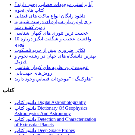
آیا براستی موجودات فضایی وجود دارند؟
کتاب های نجوم
دانلود رایگان انواع ماکت های فضایی
برای اولین بار، سیاره ای درست شبیه به
زمین کشف شد
عجیبت ترین تئوری های کیهان شناسی
10 واقعیت عجیب و شگفت انگیز درباره
نجوم
نکاتی ضروری پیش از خرید تلسکوپ
بهترین دانشگاه های جهان در رشته نجوم و
فیزیک
عجیبت ترین نظریه های کیهان شناسی
روش‌های جهت‌یابی
هاوكينگ : "موجودات فضايي وجود دارند"
کتاب
دانلود کتاب Digital Astrophotography
دانلود کتاب Dictionary Of Geophysics
Astrophysics And Astronomy
دانلود کتاب Detection and Characterization
of Extrasolar Planets
دانلود کتاب Deep-Space Probes