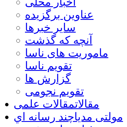
اخبار محلی
عناوین برگزیده
سایر خبرها
آنچه که گذشت
ماموریت های ناسا
تقویم ناسا
گزارش ها
تقویم نجومی
مقالات
مقالات علمی
مولتی مدیا
چند رسانه اي