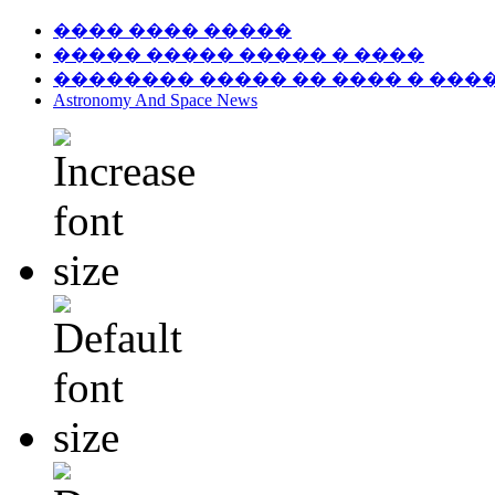
���� ���� �����
����� ����� ����� � ����
�������� ����� �� ���� � ���
Astronomy And Space News