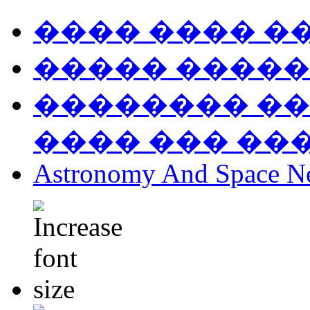
���� ���� �
����� �����
�������� ��
���� ��� ��
Astronomy And Space N