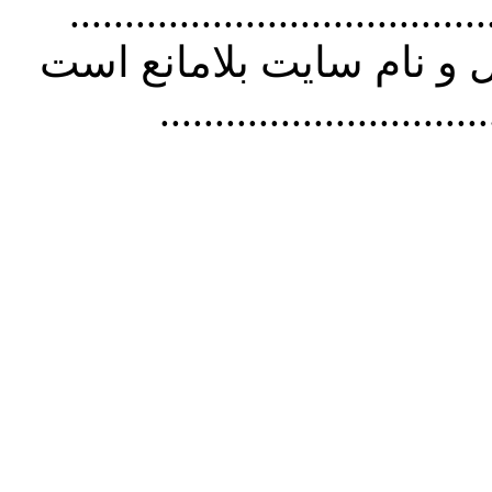
................................. استفاده از
و نام سايت بلامانع است
..............................