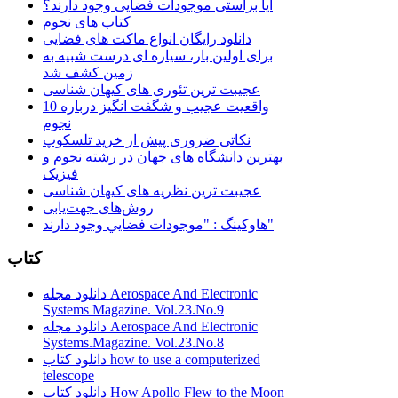
آیا براستی موجودات فضایی وجود دارند؟
کتاب های نجوم
دانلود رایگان انواع ماکت های فضایی
برای اولین بار، سیاره ای درست شبیه به
زمین کشف شد
عجیبت ترین تئوری های کیهان شناسی
10 واقعیت عجیب و شگفت انگیز درباره
نجوم
نکاتی ضروری پیش از خرید تلسکوپ
بهترین دانشگاه های جهان در رشته نجوم و
فیزیک
عجیبت ترین نظریه های کیهان شناسی
روش‌های جهت‌یابی
هاوكينگ : "موجودات فضايي وجود دارند"
کتاب
دانلود مجله Aerospace And Electronic
Systems Magazine. Vol.23.No.9
دانلود مجله Aerospace And Electronic
Systems.Magazine. Vol.23.No.8
دانلود کتاب how to use a computerized
telescope
دانلود کتاب How Apollo Flew to the Moon