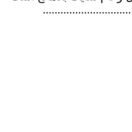
..............................