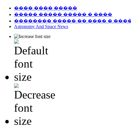
���� ���� �����
����� ����� ����� � ����
�������� ����� �� ���� � ���
Astronomy And Space News