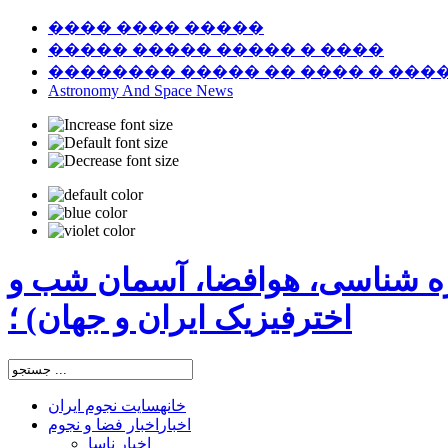
���� ���� �����
����� ����� ����� � ����
�������� ����� �� ���� � ���
Astronomy And Space News
ره شناسی، هوافضا، آسمان شب و
اخترفیزیک ایران و جهان) ؛
خانه
سایت نجوم ایران
اخبار
اخبار فضا و نجوم
اخبار ناسا