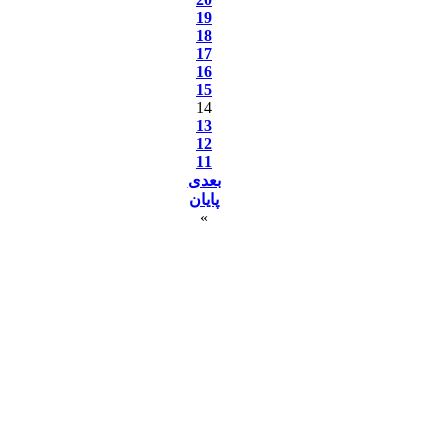
19
18
17
16
15
14
13
12
11
بعدی
پایان
»