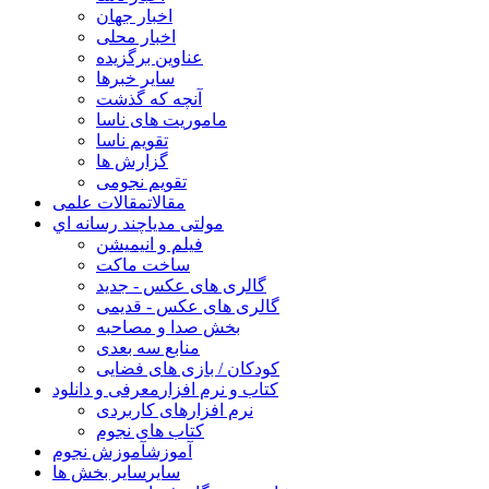
اخبار جهان
اخبار محلی
عناوین برگزیده
سایر خبرها
آنچه که گذشت
ماموریت های ناسا
تقویم ناسا
گزارش ها
تقویم نجومی
مقالات
مقالات علمی
مولتی مدیا
چند رسانه اي
فیلم و انیمیشن
ساخت ماکت
گالری های عکس - جدید
گالری های عکس - قدیمی
بخش صدا و مصاحبه
منابع سه بعدی
کودکان / بازی های فضایی
کتاب و نرم افزار
معرفی و دانلود
نرم افزارهای کاربردی
کتاب های نجوم
آموزش
آموزش نجوم
سایر
سایر بخش ها