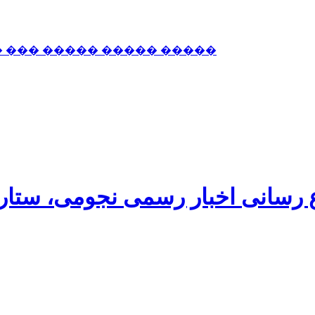
� ��� ����� ����� �����
اع رسانی اخبار رسمی نجومی، ستا