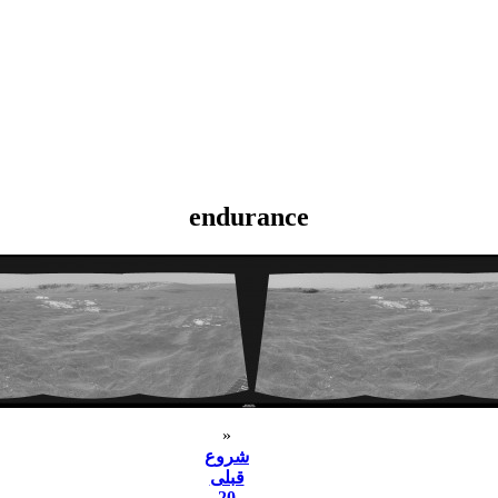
endurance
«
شروع
قبلی
20