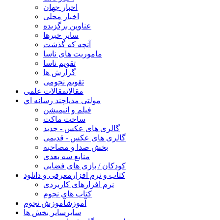
اخبار جهان
اخبار محلی
عناوین برگزیده
سایر خبرها
آنچه که گذشت
ماموریت های ناسا
تقویم ناسا
گزارش ها
تقویم نجومی
مقالات
مقالات علمی
مولتی مدیا
چند رسانه اي
فیلم و انیمیشن
ساخت ماکت
گالری های عکس - جدید
گالری های عکس - قدیمی
بخش صدا و مصاحبه
منابع سه بعدی
کودکان / بازی های فضایی
کتاب و نرم افزار
معرفی و دانلود
نرم افزارهای کاربردی
کتاب های نجوم
آموزش
آموزش نجوم
سایر
سایر بخش ها