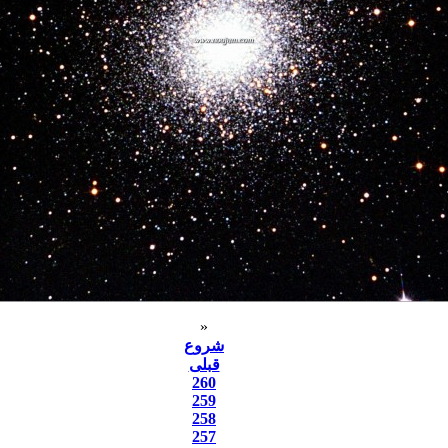
«
شروع
قبلی
260
259
258
257