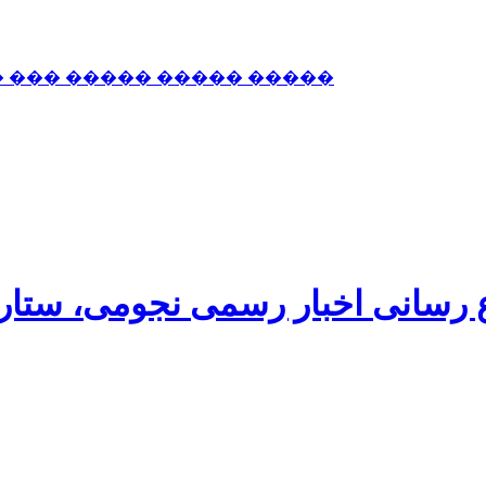
� ��� ����� ����� �����
اع رسانی اخبار رسمی نجومی، ستا