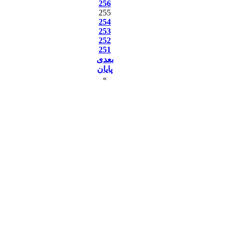
256
255
254
253
252
251
بعدی
پایان
»