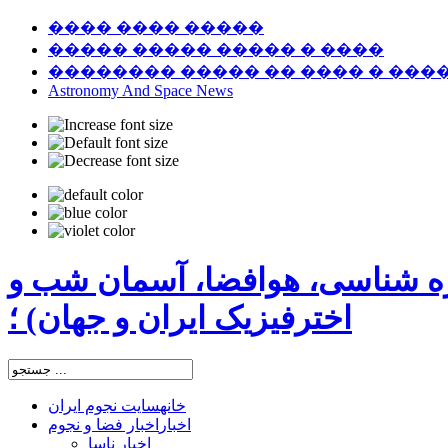
���� ���� �����
����� ����� ����� � ����
�������� ����� �� ���� � ���
Astronomy And Space News
ره شناسی، هوافضا، آسمان شب و
اخترفیزیک ایران و جهان) ؛
خانه
سایت نجوم ایران
اخبار
اخبار فضا و نجوم
اخبار ناسا