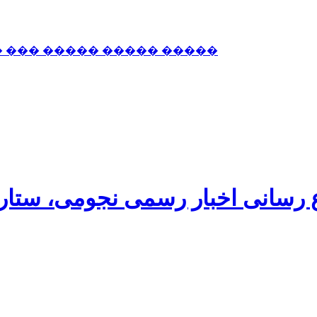
� ��� ����� ����� �����
اع رسانی اخبار رسمی نجومی، ستا