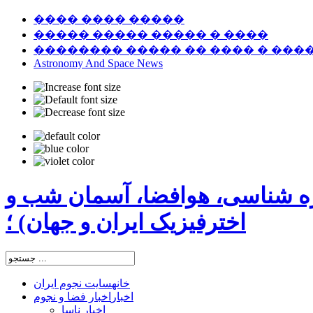
���� ���� �����
����� ����� ����� � ����
�������� ����� �� ���� � ���
Astronomy And Space News
ره شناسی، هوافضا، آسمان شب و
اخترفیزیک ایران و جهان) ؛
خانه
سایت نجوم ایران
اخبار
اخبار فضا و نجوم
اخبار ناسا