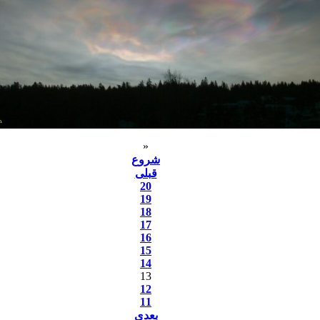
«
شروع
قبلی
20
19
18
17
16
15
14
13
12
11
بعدی