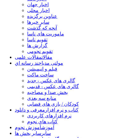
اخبار جهان
اخبار محلی
عناوین برگزیده
سایر خبرها
آنچه که گذشت
ماموریت های ناسا
تقویم ناسا
گزارش ها
تقویم نجومی
مقالات
مقالات علمی
مولتی مدیا
چند رسانه اي
فیلم و انیمیشن
ساخت ماکت
گالری های عکس - جدید
گالری های عکس - قدیمی
بخش صدا و مصاحبه
منابع سه بعدی
کودکان / بازی های فضایی
کتاب و نرم افزار
معرفی و دانلود
نرم افزارهای کاربردی
کتاب های نجوم
آموزش
آموزش نجوم
سایر
سایر بخش ها