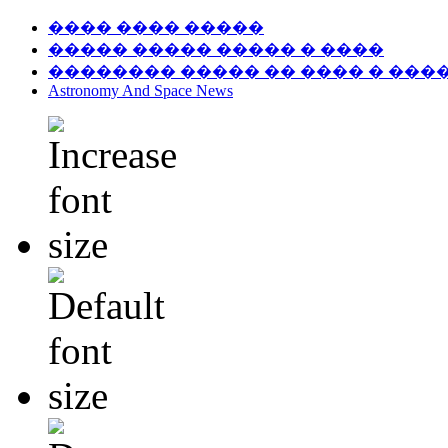
���� ���� �����
����� ����� ����� � ����
�������� ����� �� ���� � ���
Astronomy And Space News