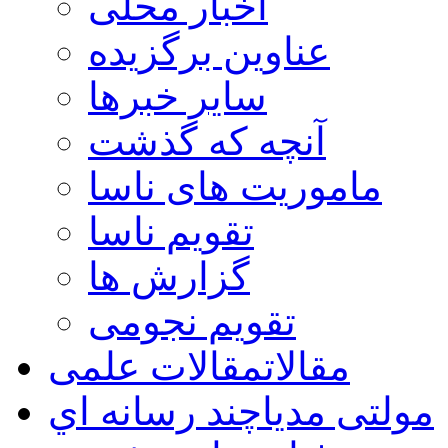
اخبار محلی
عناوین برگزیده
سایر خبرها
آنچه که گذشت
ماموریت های ناسا
تقویم ناسا
گزارش ها
تقویم نجومی
مقالات
مقالات علمی
مولتی مدیا
چند رسانه اي