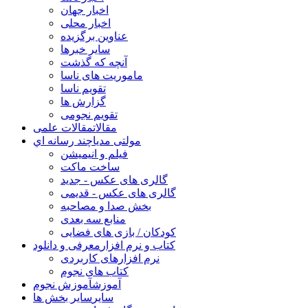
اخبار جهان
اخبار محلی
عناوین برگزیده
سایر خبرها
آنچه که گذشت
ماموریت های ناسا
تقویم ناسا
گزارش ها
تقویم نجومی
مقالات
مقالات علمی
مولتی مدیا
چند رسانه اي
فیلم و انیمیشن
ساخت ماکت
گالری های عکس - جدید
گالری های عکس - قدیمی
بخش صدا و مصاحبه
منابع سه بعدی
کودکان / بازی های فضایی
کتاب و نرم افزار
معرفی و دانلود
نرم افزارهای کاربردی
کتاب های نجوم
آموزش
آموزش نجوم
سایر
سایر بخش ها