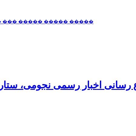
� ��� ����� ����� �����
اع رسانی اخبار رسمی نجومی، ستا