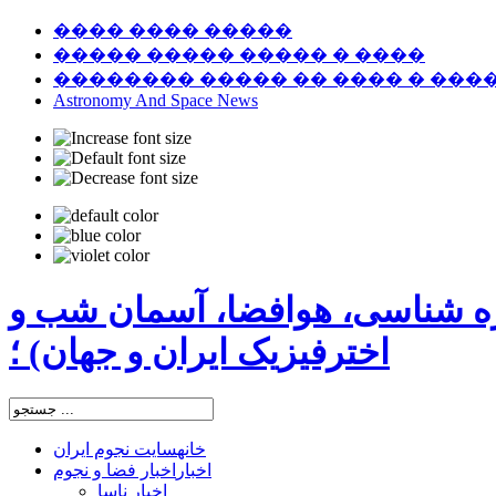
���� ���� �����
����� ����� ����� � ����
�������� ����� �� ���� � ���
Astronomy And Space News
ره شناسی، هوافضا، آسمان شب و
اخترفیزیک ایران و جهان) ؛
خانه
سایت نجوم ایران
اخبار
اخبار فضا و نجوم
اخبار ناسا