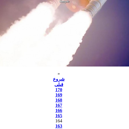
«
شروع
قبلی
170
169
168
167
166
165
164
163