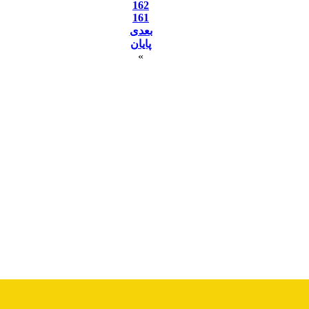
162
161
بعدی
پایان
»