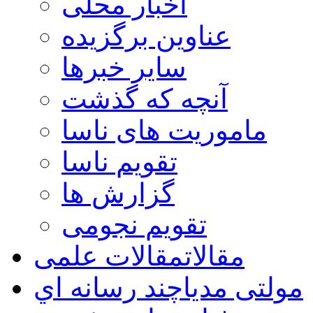
اخبار محلی
عناوین برگزیده
سایر خبرها
آنچه که گذشت
ماموریت های ناسا
تقویم ناسا
گزارش ها
تقویم نجومی
مقالات
مقالات علمی
مولتی مدیا
چند رسانه اي