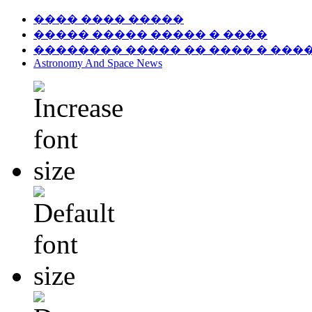
���� ���� �����
����� ����� ����� � ����
�������� ����� �� ���� � ���
Astronomy And Space News