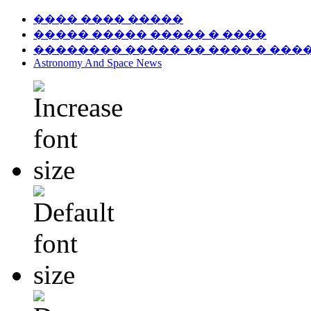
���� ���� �����
����� ����� ����� � ����
�������� ����� �� ���� � ���
Astronomy And Space News