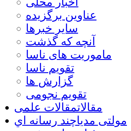
اخبار محلی
عناوین برگزیده
سایر خبرها
آنچه که گذشت
ماموریت های ناسا
تقویم ناسا
گزارش ها
تقویم نجومی
مقالات
مقالات علمی
مولتی مدیا
چند رسانه اي