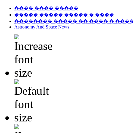
���� ���� �����
����� ����� ����� � ����
�������� ����� �� ���� � ���
Astronomy And Space News