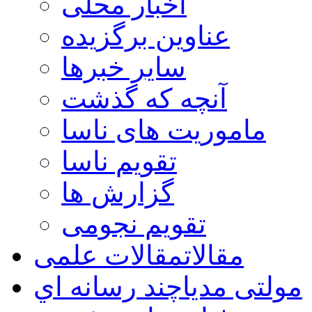
اخبار محلی
عناوین برگزیده
سایر خبرها
آنچه که گذشت
ماموریت های ناسا
تقویم ناسا
گزارش ها
تقویم نجومی
مقالات
مقالات علمی
مولتی مدیا
چند رسانه اي