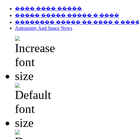
���� ���� �����
����� ����� ����� � ����
�������� ����� �� ���� � ���
Astronomy And Space News