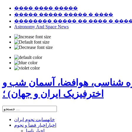
���� ���� �����
����� ����� ����� � ����
�������� ����� �� ���� � ���
Astronomy And Space News
ره شناسی، هوافضا، آسمان شب و
اخترفیزیک ایران و جهان) ؛
خانه
سایت نجوم ایران
اخبار
اخبار فضا و نجوم
اخبار ناسا