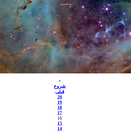
«
شروع
قبلی
20
19
18
17
16
15
14