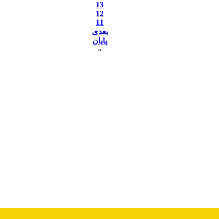
13
12
11
بعدی
پایان
»