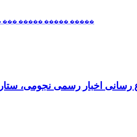
� ��� ����� ����� �����
اع رسانی اخبار رسمی نجومی، ستا