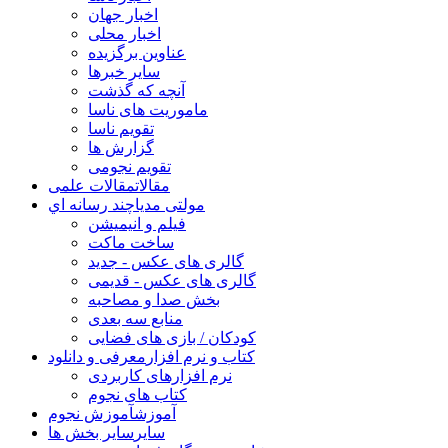
اخبار جهان
اخبار محلی
عناوین برگزیده
سایر خبرها
آنچه که گذشت
ماموریت های ناسا
تقویم ناسا
گزارش ها
تقویم نجومی
مقالات
مقالات علمی
مولتی مدیا
چند رسانه اي
فیلم و انیمیشن
ساخت ماکت
گالری های عکس - جدید
گالری های عکس - قدیمی
بخش صدا و مصاحبه
منابع سه بعدی
کودکان / بازی های فضایی
کتاب و نرم افزار
معرفی و دانلود
نرم افزارهای کاربردی
کتاب های نجوم
آموزش
آموزش نجوم
سایر
سایر بخش ها