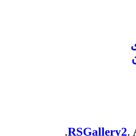
ن
RSGallery2
. 