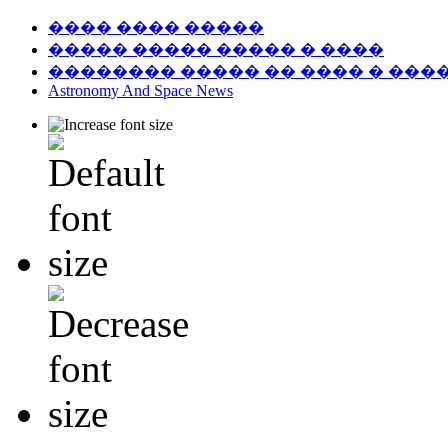
���� ���� �����
����� ����� ����� � ����
�������� ����� �� ���� � ���
Astronomy And Space News