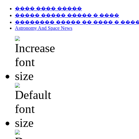
���� ���� �����
����� ����� ����� � ����
�������� ����� �� ���� � ���
Astronomy And Space News