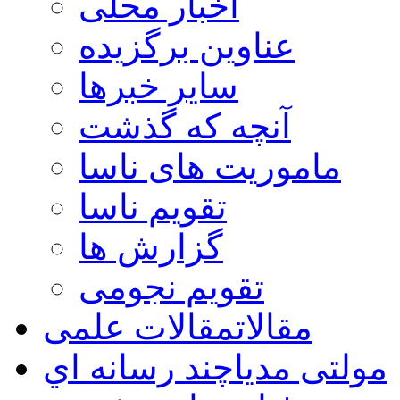
اخبار محلی
عناوین برگزیده
سایر خبرها
آنچه که گذشت
ماموریت های ناسا
تقویم ناسا
گزارش ها
تقویم نجومی
مقالات
مقالات علمی
مولتی مدیا
چند رسانه اي