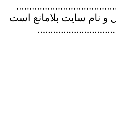
................................. استفاده از
و نام سايت بلامانع است
..............................