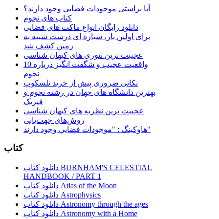
آیا براستی موجودات فضایی وجود دارند؟
کتاب های نجوم
دانلود رایگان انواع ماکت های فضایی
برای اولین بار، سیاره ای درست شبیه به
زمین کشف شد
عجیبت ترین تئوری های کیهان شناسی
10 واقعیت عجیب و شگفت انگیز درباره
نجوم
نکاتی ضروری پیش از خرید تلسکوپ
بهترین دانشگاه های جهان در رشته نجوم و
فیزیک
عجیبت ترین نظریه های کیهان شناسی
روش‌های جهت‌یابی
هاوكينگ : "موجودات فضايي وجود دارند"
کتاب
دانلود کتاب BURNHAM'S CELESTIAL
HANDBOOK / PART 1
دانلود کتاب Atlas of the Moon
دانلود کتاب Astrophysics
دانلود کتاب Astronomy through the ages
دانلود کتاب Astronomy with a Home