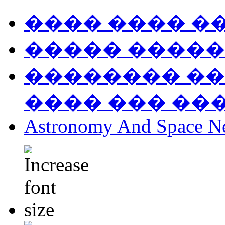
���� ���� �
����� �����
�������� ��
���� ��� ��
Astronomy And Space N