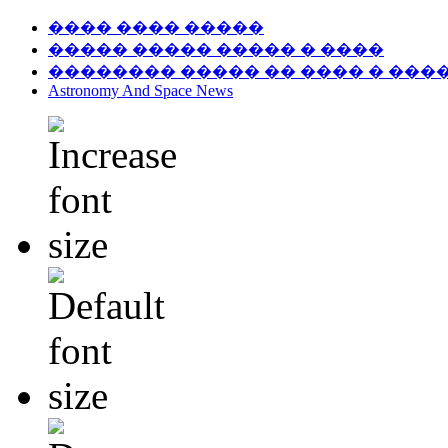
���� ���� �����
����� ����� ����� � ����
�������� ����� �� ���� � ���
Astronomy And Space News