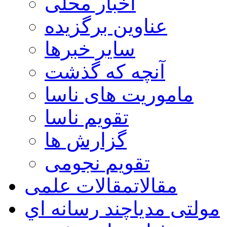
اخبار محلی
عناوین برگزیده
سایر خبرها
آنچه که گذشت
ماموریت های ناسا
تقویم ناسا
گزارش ها
تقویم نجومی
مقالات
مقالات علمی
مولتی مدیا
چند رسانه اي