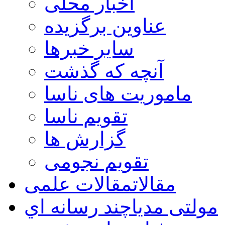
اخبار محلی
عناوین برگزیده
سایر خبرها
آنچه که گذشت
ماموریت های ناسا
تقویم ناسا
گزارش ها
تقویم نجومی
مقالات
مقالات علمی
مولتی مدیا
چند رسانه اي