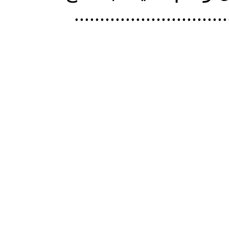
..............................