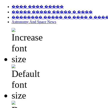
���� ���� �����
����� ����� ����� � ����
�������� ����� �� ���� � ���
Astronomy And Space News