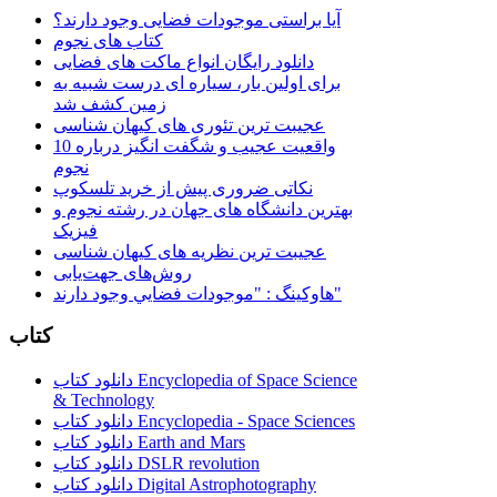
آیا براستی موجودات فضایی وجود دارند؟
کتاب های نجوم
دانلود رایگان انواع ماکت های فضایی
برای اولین بار، سیاره ای درست شبیه به
زمین کشف شد
عجیبت ترین تئوری های کیهان شناسی
10 واقعیت عجیب و شگفت انگیز درباره
نجوم
نکاتی ضروری پیش از خرید تلسکوپ
بهترین دانشگاه های جهان در رشته نجوم و
فیزیک
عجیبت ترین نظریه های کیهان شناسی
روش‌های جهت‌یابی
هاوكينگ : "موجودات فضايي وجود دارند"
کتاب
دانلود کتاب Encyclopedia of Space Science
& Technology
دانلود کتاب Encyclopedia - Space Sciences
دانلود کتاب Earth and Mars
دانلود کتاب DSLR revolution
دانلود کتاب Digital Astrophotography