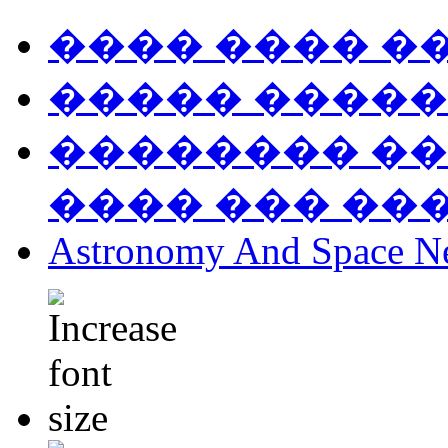
���� ���� �
����� �����
�������� ��
���� ��� ��
Astronomy And Space N