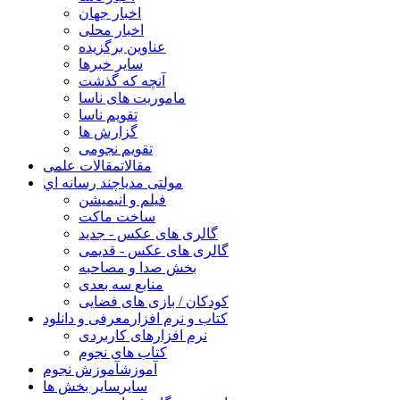
اخبار جهان
اخبار محلی
عناوین برگزیده
سایر خبرها
آنچه که گذشت
ماموریت های ناسا
تقویم ناسا
گزارش ها
تقویم نجومی
مقالات
مقالات علمی
مولتی مدیا
چند رسانه اي
فیلم و انیمیشن
ساخت ماکت
گالری های عکس - جدید
گالری های عکس - قدیمی
بخش صدا و مصاحبه
منابع سه بعدی
کودکان / بازی های فضایی
کتاب و نرم افزار
معرفی و دانلود
نرم افزارهای کاربردی
کتاب های نجوم
آموزش
آموزش نجوم
سایر
سایر بخش ها