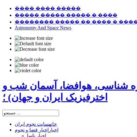
���� ���� �����
����� ����� ����� � ����
�������� ����� �� ���� � ���
Astronomy And Space News
ره شناسی، هوافضا، آسمان شب و
اخترفیزیک ایران و جهان) ؛
خانه
سایت نجوم ایران
اخبار
اخبار فضا و نجوم
اخبار ناسا