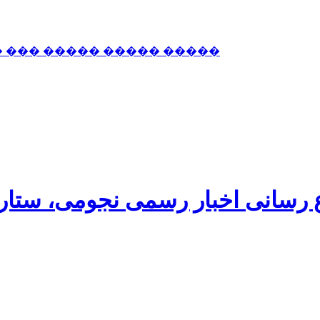
� ��� ����� ����� �����
اع رسانی اخبار رسمی نجومی، ستا