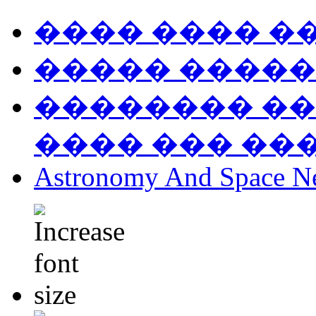
���� ���� �
����� �����
�������� ��
���� ��� ��
Astronomy And Space N