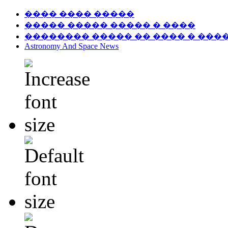
���� ���� �����
����� ����� ����� � ����
�������� ����� �� ���� � ���
Astronomy And Space News