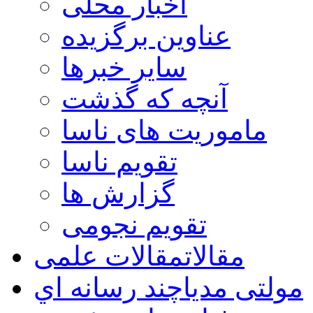
اخبار محلی
عناوین برگزیده
سایر خبرها
آنچه که گذشت
ماموریت های ناسا
تقویم ناسا
گزارش ها
تقویم نجومی
مقالات
مقالات علمی
مولتی مدیا
چند رسانه اي