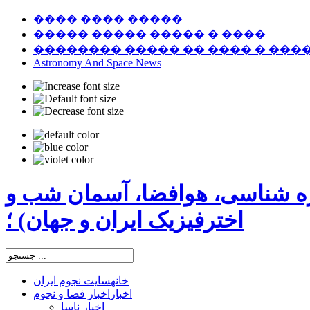
���� ���� �����
����� ����� ����� � ����
�������� ����� �� ���� � ���
Astronomy And Space News
ره شناسی، هوافضا، آسمان شب و
اخترفیزیک ایران و جهان) ؛
خانه
سایت نجوم ایران
اخبار
اخبار فضا و نجوم
اخبار ناسا