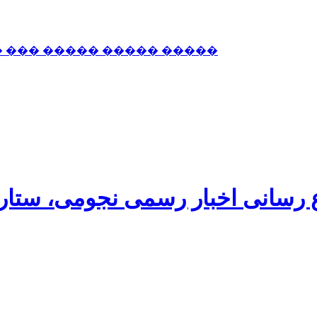
� ��� ����� ����� �����
اع رسانی اخبار رسمی نجومی، ستا