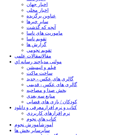
اخبار جهان
اخبار محلی
عناوین برگزیده
سایر خبرها
آنچه که گذشت
ماموریت های ناسا
تقویم ناسا
گزارش ها
تقویم نجومی
مقالات
مقالات علمی
مولتی مدیا
چند رسانه اي
فیلم و انیمیشن
ساخت ماکت
گالری های عکس - جدید
گالری های عکس - قدیمی
بخش صدا و مصاحبه
منابع سه بعدی
کودکان / بازی های فضایی
کتاب و نرم افزار
معرفی و دانلود
نرم افزارهای کاربردی
کتاب های نجوم
آموزش
آموزش نجوم
سایر
سایر بخش ها