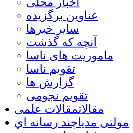
اخبار محلی
عناوین برگزیده
سایر خبرها
آنچه که گذشت
ماموریت های ناسا
تقویم ناسا
گزارش ها
تقویم نجومی
مقالات
مقالات علمی
مولتی مدیا
چند رسانه اي