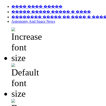
���� ���� �����
����� ����� ����� � ����
�������� ����� �� ���� � ���
Astronomy And Space News