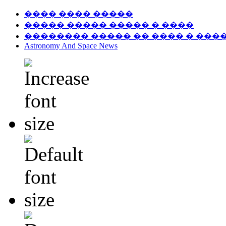
���� ���� �����
����� ����� ����� � ����
�������� ����� �� ���� � ���
Astronomy And Space News