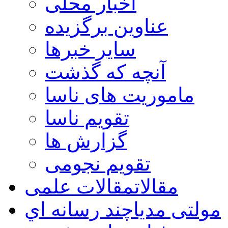
اخبار محلی
عناوین برگزیده
سایر خبرها
آنچه که گذشت
ماموریت های ناسا
تقویم ناسا
گزارش ها
تقویم نجومی
مقالات
مقالات علمی
مولتی مدیا
چند رسانه اي