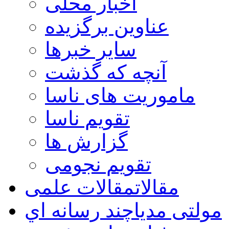
اخبار محلی
عناوین برگزیده
سایر خبرها
آنچه که گذشت
ماموریت های ناسا
تقویم ناسا
گزارش ها
تقویم نجومی
مقالات
مقالات علمی
مولتی مدیا
چند رسانه اي