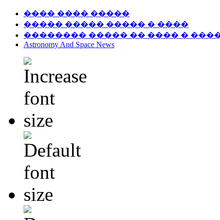
���� ���� �����
����� ����� ����� � ����
�������� ����� �� ���� � ���
Astronomy And Space News