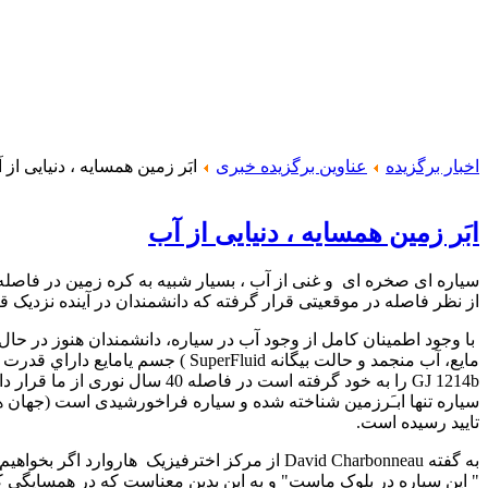
اخبار برگزیده
عناوین برگزیده خبری
ابَر زمین همسایه ، دنیایی از 
ابَر زمین همسایه ، دنیایی از آب
سیاره ای صخره ای
و غنی از آب ، بسیار شبیه به کره زمین در فا
از نظر فاصله در موقعیتی قرار گرفته که دانشمندان در آینده نزدیک قا
با وجود اطمینان کامل از وجود آب در سیاره، دانشمندان هنوز در حا
مایع، آب منجمد و حالت بیگانه
SuperFluid
) جسم يامايع داراي قدرت ه
GJ 1214b
را به خود گرفته است در فاصله 0
سیاره تنها ابـَرزمین شناخته شده و سیاره فراخورشیدی است (جهان ه
تایید رسیده است.
به گفته
David Charbonneau
از مرکز اخترفیزیک
هاروارد اگر بخواهیم
" این سیاره در بلوک ماست" و به این بدین معناست که در همسایگی کیهان