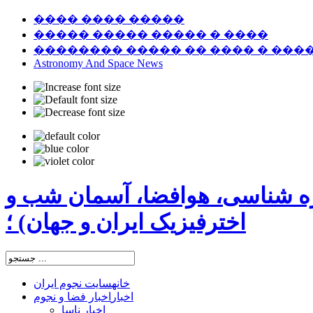
���� ���� �����
����� ����� ����� � ����
�������� ����� �� ���� � ���
Astronomy And Space News
ره شناسی، هوافضا، آسمان شب و
اخترفیزیک ایران و جهان) ؛
خانه
سایت نجوم ایران
اخبار
اخبار فضا و نجوم
اخبار ناسا