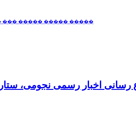
� ��� ����� ����� �����
اع رسانی اخبار رسمی نجومی، ستا