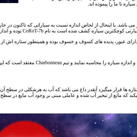
اره تا ما را پیموده اند.
ره در حدود 3 برابر بزرگتر اززمین و فشردگی برابر با 6.5 برابر می باشد. با اینحال از لحاض اندازه 
ه عبارتی کوچکترین سیاره کشف شده است به نام
CoRoT-7b
بوده و اندازه آن حدود 1.7 زمی
 دارای عبور، پدیده های کسوف و خسوف بوده و همینطور ستاره اش ا
 اندازه سیاره را محاسبه نمایند و تیم
Charbonneau
معتقد است که این 
تاره ها قرار میگیرد آنقدر داغ می باشد که آب به هرشکلی در سطح آن،
د که مانع از تبخیر آب شده و عاملی مبنی بر وجود آب مایع در سطح 