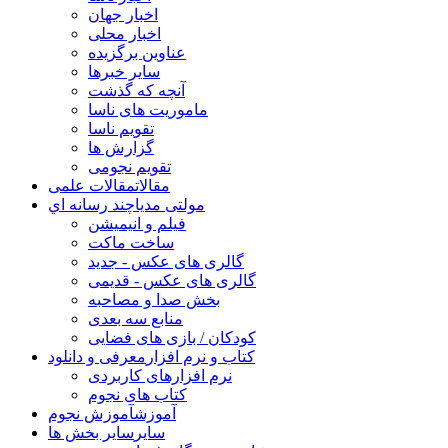
اخبار جهان
اخبار محلی
عناوین برگزیده
سایر خبرها
آنچه که گذشت
ماموریت های ناسا
تقویم ناسا
گزارش ها
تقویم نجومی
مقالات
مقالات علمی
مولتی مدیا
چند رسانه اي
فیلم و انیمیشن
ساخت ماکت
گالری های عکس - جدید
گالری های عکس - قدیمی
بخش صدا و مصاحبه
منابع سه بعدی
کودکان / بازی های فضایی
کتاب و نرم افزار
معرفی و دانلود
نرم افزارهای کاربردی
کتاب های نجوم
آموزش
آموزش نجوم
سایر
سایر بخش ها