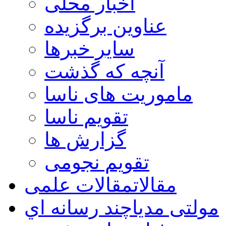
اخبار محلی
عناوین برگزیده
سایر خبرها
آنچه که گذشت
ماموریت های ناسا
تقویم ناسا
گزارش ها
تقویم نجومی
مقالات
مقالات علمی
مولتی مدیا
چند رسانه اي