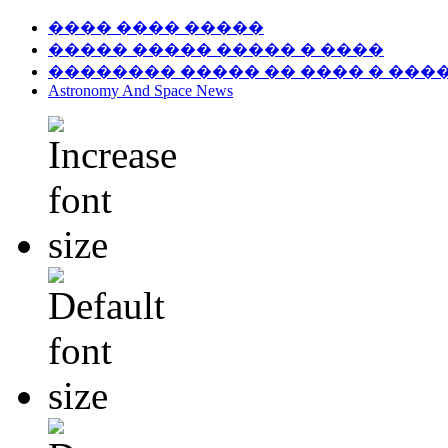
���� ���� �����
����� ����� ����� � ����
�������� ����� �� ���� � ���
Astronomy And Space News