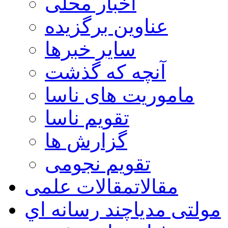
اخبار محلی
عناوین برگزیده
سایر خبرها
آنچه که گذشت
ماموریت های ناسا
تقویم ناسا
گزارش ها
تقویم نجومی
مقالات
مقالات علمی
مولتی مدیا
چند رسانه اي