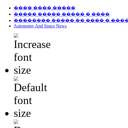
���� ���� �����
����� ����� ����� � ����
�������� ����� �� ���� � ���
Astronomy And Space News