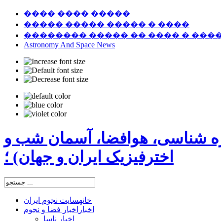
���� ���� �����
����� ����� ����� � ����
�������� ����� �� ���� � ���
Astronomy And Space News
ره شناسی، هوافضا، آسمان شب و
اخترفیزیک ایران و جهان) ؛
خانه
سایت نجوم ایران
اخبار
اخبار فضا و نجوم
اخبار ناسا