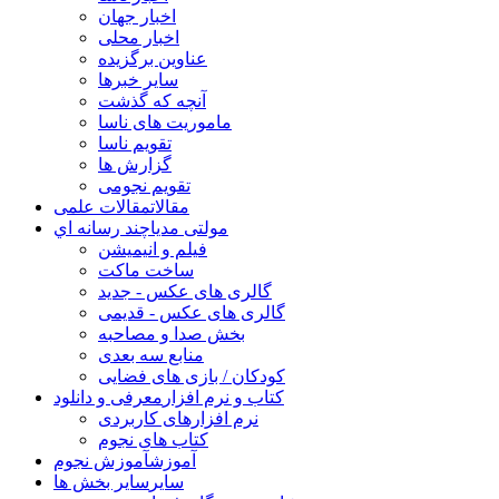
اخبار جهان
اخبار محلی
عناوین برگزیده
سایر خبرها
آنچه که گذشت
ماموریت های ناسا
تقویم ناسا
گزارش ها
تقویم نجومی
مقالات
مقالات علمی
مولتی مدیا
چند رسانه اي
فیلم و انیمیشن
ساخت ماکت
گالری های عکس - جدید
گالری های عکس - قدیمی
بخش صدا و مصاحبه
منابع سه بعدی
کودکان / بازی های فضایی
کتاب و نرم افزار
معرفی و دانلود
نرم افزارهای کاربردی
کتاب های نجوم
آموزش
آموزش نجوم
سایر
سایر بخش ها