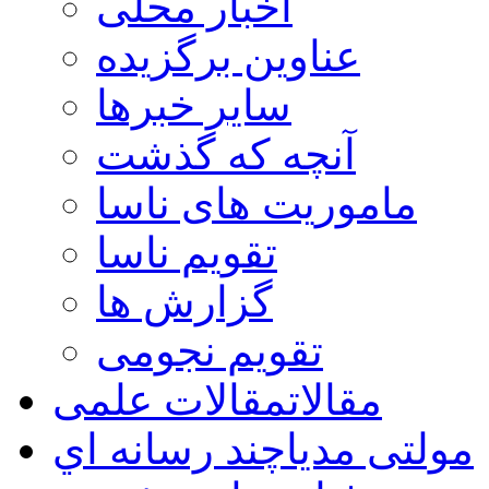
اخبار محلی
عناوین برگزیده
سایر خبرها
آنچه که گذشت
ماموریت های ناسا
تقویم ناسا
گزارش ها
تقویم نجومی
مقالات
مقالات علمی
مولتی مدیا
چند رسانه اي