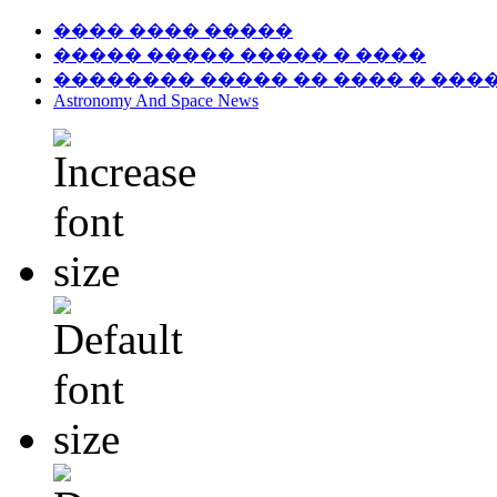
���� ���� �����
����� ����� ����� � ����
�������� ����� �� ���� � ���
Astronomy And Space News