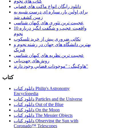
کتاب های نجوم
دانلود رایگان انواع ماکت های فضایی
برای اولین بار، سیاره ای درست شبیه به
زمین کشف شد
عجیبت ترین تئوری های کیهان شناسی
10 واقعیت عجیب و شگفت انگیز درباره
نجوم
نکاتی ضروری پیش از خرید تلسکوپ
بهترین دانشگاه های جهان در رشته نجوم و
فیزیک
عجیبت ترین نظریه های کیهان شناسی
روش‌های جهت‌یابی
هاوكينگ : "موجودات فضايي وجود دارند"
کتاب
دانلود کتاب Philip's Astronomy
Encyclopedia
دانلود کتاب Particles and the Universe
دانلود کتاب Out of the Blue
دانلود کتاب On the Moon
دانلود کتاب The Messier Objects
دانلود کتاب Observing the Sun with
Coronado™ Telescopes