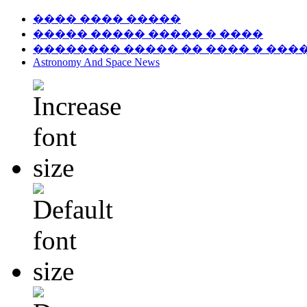
���� ���� �����
����� ����� ����� � ����
�������� ����� �� ���� � ���
Astronomy And Space News