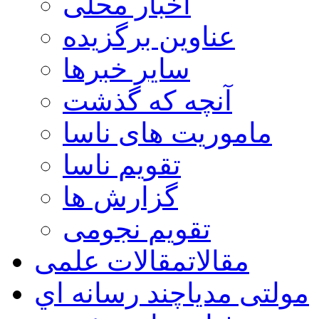
اخبار محلی
عناوین برگزیده
سایر خبرها
آنچه که گذشت
ماموریت های ناسا
تقویم ناسا
گزارش ها
تقویم نجومی
مقالات
مقالات علمی
مولتی مدیا
چند رسانه اي