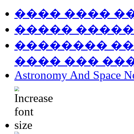
���� ���� �
����� �����
�������� ��
���� ��� ��
Astronomy And Space N