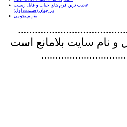
عجیب ترین فرم هاي حيات و قابل زيست
در جهان (قسمت اول)
تقویم نجومی
................................. استفاده از
و نام سايت بلامانع است
..............................