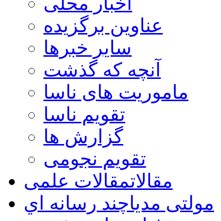
اخبار محلی
عناوین برگزیده
سایر خبرها
آنچه که گذشت
ماموریت های ناسا
تقویم ناسا
گزارش ها
تقویم نجومی
مقالات
مقالات علمی
مولتی مدیا
چند رسانه اي