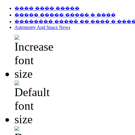
���� ���� �����
����� ����� ����� � ����
�������� ����� �� ���� � ���
Astronomy And Space News