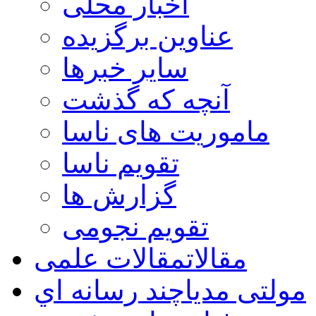
اخبار محلی
عناوین برگزیده
سایر خبرها
آنچه که گذشت
ماموریت های ناسا
تقویم ناسا
گزارش ها
تقویم نجومی
مقالات
مقالات علمی
مولتی مدیا
چند رسانه اي