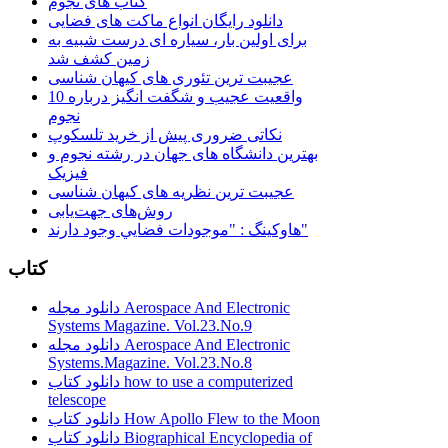
کتاب های نجوم
دانلود رایگان انواع ماکت های فضایی
برای اولین بار، سیاره ای درست شبیه به
زمین کشف شد
عجیبت ترین تئوری های کیهان شناسی
10 واقعیت عجیب و شگفت انگیز درباره
نجوم
نکاتی ضروری پیش از خرید تلسکوپ
بهترین دانشگاه های جهان در رشته نجوم و
فیزیک
عجیبت ترین نظریه های کیهان شناسی
روش‌های جهت‌یابی
هاوكينگ : "موجودات فضايي وجود دارند"
کتاب
دانلود مجله Aerospace And Electronic
Systems Magazine. Vol.23.No.9
دانلود مجله Aerospace And Electronic
Systems.Magazine. Vol.23.No.8
دانلود کتاب how to use a computerized
telescope
دانلود کتاب How Apollo Flew to the Moon
دانلود کتاب Biographical Encyclopedia of