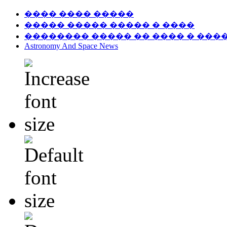
���� ���� �����
����� ����� ����� � ����
�������� ����� �� ���� � ���
Astronomy And Space News