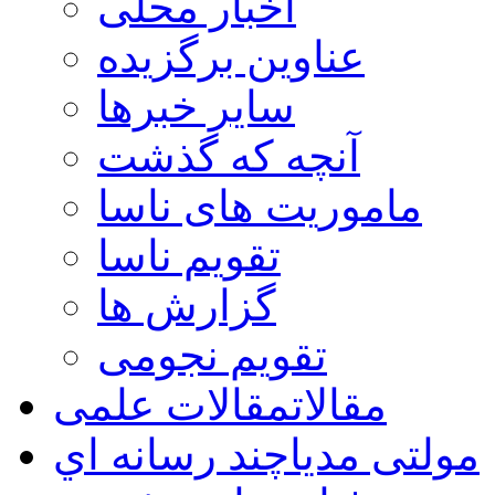
اخبار محلی
عناوین برگزیده
سایر خبرها
آنچه که گذشت
ماموریت های ناسا
تقویم ناسا
گزارش ها
تقویم نجومی
مقالات
مقالات علمی
مولتی مدیا
چند رسانه اي