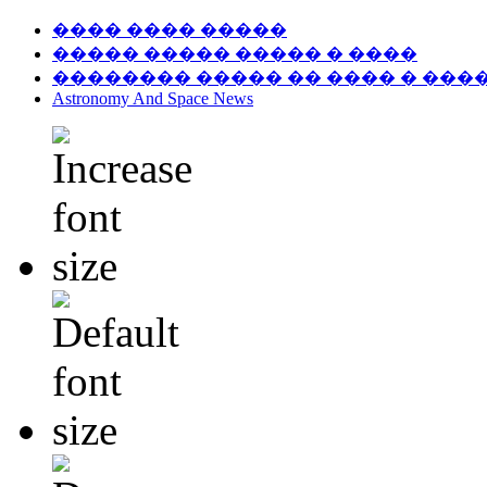
���� ���� �����
����� ����� ����� � ����
�������� ����� �� ���� � ���
Astronomy And Space News