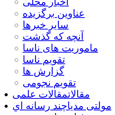
اخبار محلی
عناوین برگزیده
سایر خبرها
آنچه که گذشت
ماموریت های ناسا
تقویم ناسا
گزارش ها
تقویم نجومی
مقالات
مقالات علمی
مولتی مدیا
چند رسانه اي