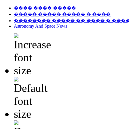
���� ���� �����
����� ����� ����� � ����
�������� ����� �� ���� � ���
Astronomy And Space News