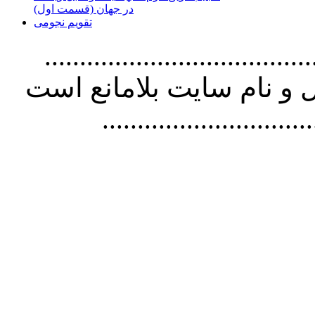
در جهان (قسمت اول)
تقویم نجومی
................................. استفاده از
و نام سايت بلامانع است
..............................