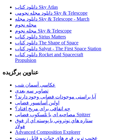
دانلود کتاب Sky Atlas
دانلود مجله نجومی Sky & Telescope
دانلود مجله Sky & Telescope - March
مجله نجوم
مجله نجوم Sky & Telescope
دانلود کتاب Sirius Matters
دانلود کتاب The Shape of Space
دانلود کتاب Salyut - The First Space Station
دانلود کتاب Rocket and Spacecraft
Propulsion
عناوین برگزیده
عکاسی آسمان شب
تصاویر سه بعدی
آیا براستی موجودات فضایی وجود دارند؟
اولین آسانسور فضایی
چه اتفاقی برای مریخ افتاد؟
مصاحبه ای با تلسکوپ فضایی Spitzer
ستاره هاي نوتروني با پوسته اي از فوق
فولاد
Advanced Composition Explorer
عجیب ترین فرم هاي حيات و قابل زيست