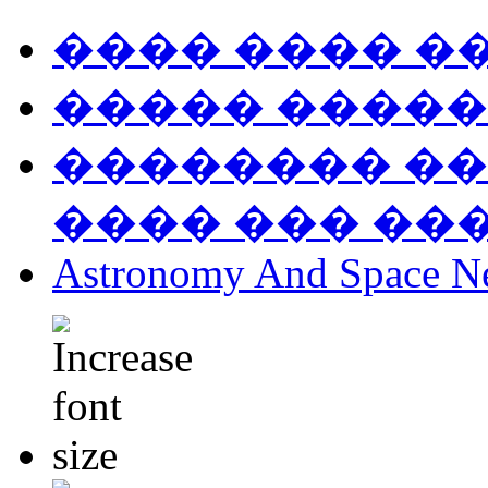
���� ���� �
����� �����
�������� ��
���� ��� ��
Astronomy And Space N