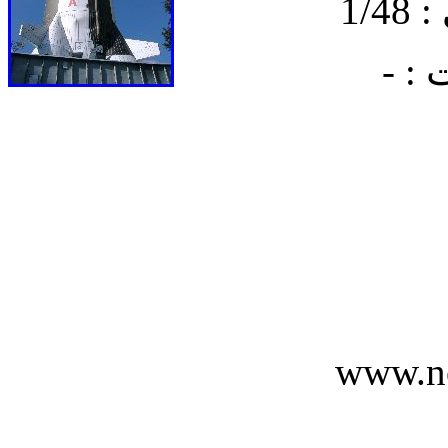
1/
: -
www.n