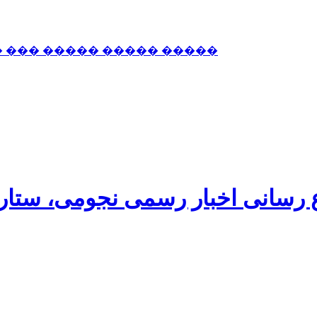
� ��� ����� ����� �����
اع رسانی اخبار رسمی نجومی، ستا