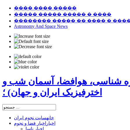
���� ���� �����
����� ����� ����� � ����
�������� ����� �� ���� � ���
Astronomy And Space News
ره شناسی، هوافضا، آسمان شب و
اخترفیزیک ایران و جهان) ؛
خانه
سایت نجوم ایران
اخبار
اخبار فضا و نجوم
اخبار ناسا